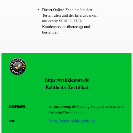
Dieser Online-Shop hat bei den
Testanrufen und der Erreichbarkeit
mit einem SEHR GUTEN
Kundenservice überzeugt und
bestanden.
https://trekkiestore.de
Echtheits-Zertifikat
ultimatesetup.de
Gaming Setup, alles was dein
SHOPNAME:
Gaming Place braucht
https://www.trekkiestore.de
URL: