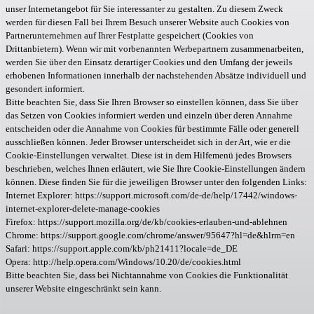
unser Internetangebot für Sie interessanter zu gestalten. Zu diesem Zweck
werden für diesen Fall bei Ihrem Besuch unserer Website auch Cookies von
Partnerunternehmen auf Ihrer Festplatte gespeichert (Cookies von
Drittanbietern). Wenn wir mit vorbenannten Werbepartnern zusammenarbeiten,
werden Sie über den Einsatz derartiger Cookies und den Umfang der jeweils
erhobenen Informationen innerhalb der nachstehenden Absätze individuell und
gesondert informiert.
Bitte beachten Sie, dass Sie Ihren Browser so einstellen können, dass Sie über
das Setzen von Cookies informiert werden und einzeln über deren Annahme
entscheiden oder die Annahme von Cookies für bestimmte Fälle oder generell
ausschließen können. Jeder Browser unterscheidet sich in der Art, wie er die
Cookie-Einstellungen verwaltet. Diese ist in dem Hilfemenü jedes Browsers
beschrieben, welches Ihnen erläutert, wie Sie Ihre Cookie-Einstellungen ändern
können. Diese finden Sie für die jeweiligen Browser unter den folgenden Links:
Internet Explorer: https://support.microsoft.com/de-de/help/17442/windows-
internet-explorer-delete-manage-cookies
Firefox: https://support.mozilla.org/de/kb/cookies-erlauben-und-ablehnen
Chrome: https://support.google.com/chrome/answer/95647?hl=de&hlrm=en
Safari: https://support.apple.com/kb/ph21411?locale=de_DE
Opera: http://help.opera.com/Windows/10.20/de/cookies.html
Bitte beachten Sie, dass bei Nichtannahme von Cookies die Funktionalität
unserer Website eingeschränkt sein kann.