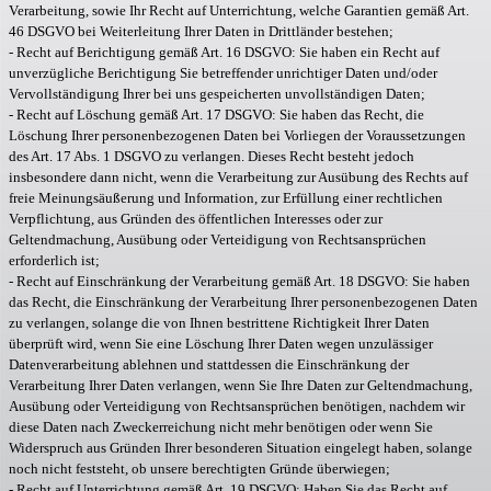
Verarbeitung, sowie Ihr Recht auf Unterrichtung, welche Garantien gemäß Art.
46 DSGVO bei Weiterleitung Ihrer Daten in Drittländer bestehen;
- Recht auf Berichtigung gemäß Art. 16 DSGVO: Sie haben ein Recht auf
unverzügliche Berichtigung Sie betreffender unrichtiger Daten und/oder
Vervollständigung Ihrer bei uns gespeicherten unvollständigen Daten;
- Recht auf Löschung gemäß Art. 17 DSGVO: Sie haben das Recht, die
Löschung Ihrer personenbezogenen Daten bei Vorliegen der Voraussetzungen
des Art. 17 Abs. 1 DSGVO zu verlangen. Dieses Recht besteht jedoch
insbesondere dann nicht, wenn die Verarbeitung zur Ausübung des Rechts auf
freie Meinungsäußerung und Information, zur Erfüllung einer rechtlichen
Verpflichtung, aus Gründen des öffentlichen Interesses oder zur
Geltendmachung, Ausübung oder Verteidigung von Rechtsansprüchen
erforderlich ist;
- Recht auf Einschränkung der Verarbeitung gemäß Art. 18 DSGVO: Sie haben
das Recht, die Einschränkung der Verarbeitung Ihrer personenbezogenen Daten
zu verlangen, solange die von Ihnen bestrittene Richtigkeit Ihrer Daten
überprüft wird, wenn Sie eine Löschung Ihrer Daten wegen unzulässiger
Datenverarbeitung ablehnen und stattdessen die Einschränkung der
Verarbeitung Ihrer Daten verlangen, wenn Sie Ihre Daten zur Geltendmachung,
Ausübung oder Verteidigung von Rechtsansprüchen benötigen, nachdem wir
diese Daten nach Zweckerreichung nicht mehr benötigen oder wenn Sie
Widerspruch aus Gründen Ihrer besonderen Situation eingelegt haben, solange
noch nicht feststeht, ob unsere berechtigten Gründe überwiegen;
- Recht auf Unterrichtung gemäß Art. 19 DSGVO: Haben Sie das Recht auf