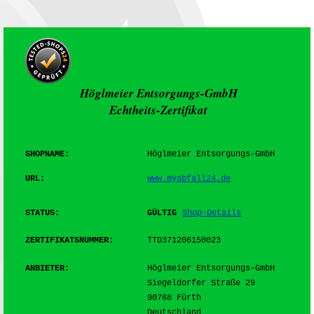
Höglmeier Entsorgungs-GmbH
Echtheits-Zertifikat
SHOPNAME:
Höglmeier Entsorgungs-GmbH
URL:
www.myabfall24.de
STATUS:
GÜLTIG
Shop-Details
ZERTIFIKATSNUMMER:
TTD371206150023
ANBIETER:
Höglmeier Entsorgungs-GmbH
Siegeldorfer Straße 29
90768 Fürth
Deutschland