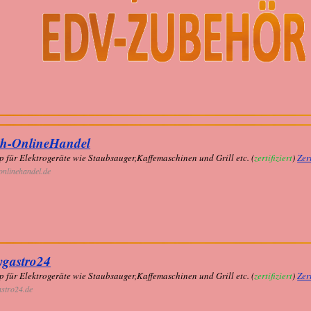
th-OnlineHandel
 für Elektrogeräte wie Staubsauger,Kaffemaschinen und Grill etc. (
zertifiziert
)
Zer
onlinehandel.de
ygastro24
 für Elektrogeräte wie Staubsauger,Kaffemaschinen und Grill etc. (
zertifiziert
)
Zer
stro24.de