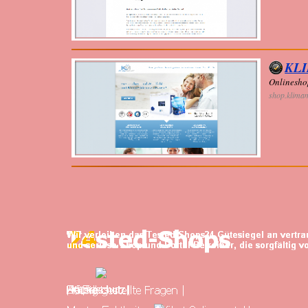
KL
Onlinesho
shop.klima