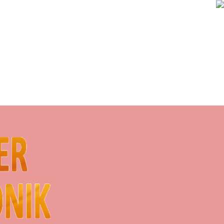
hren
Shop und Portalsuche
▼