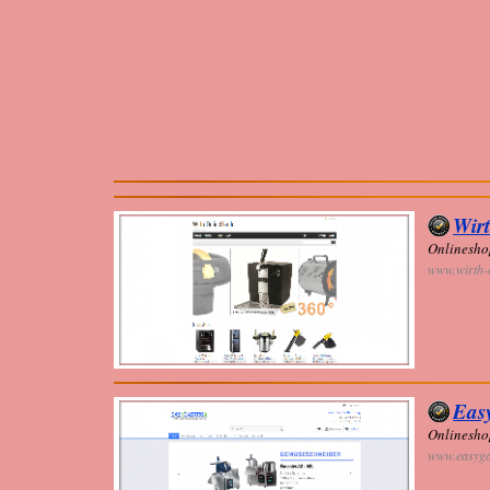
Wir
Onlineshop
www.wirth-
Eas
Onlineshop
www.easyga